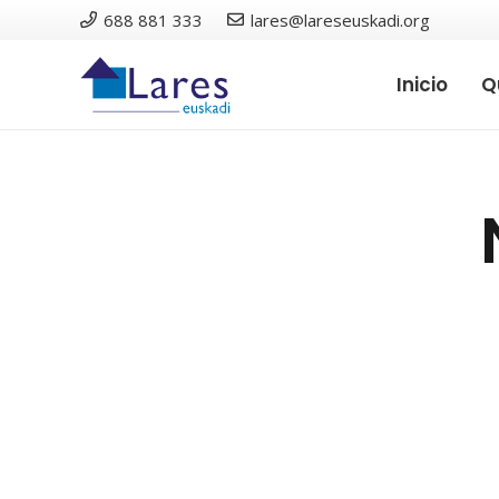
688 881 333
lares@lareseuskadi.org
Inicio
Q