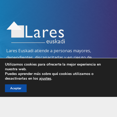
Lares Euskadi atiende a personas mayores,
dependientes, discapacitadas y en riesgo de
exclusión social, bajo el prisma de la gestión
Utilizamos cookies para ofrecerte la mejor experiencia en
nuestra web.
solidaria.
Puedes aprender más sobre qué cookies utilizamos o
desactivarlas en los
ajustes
.
Contacto
Aceptar
lares@lareseuskadi.org
688 881 333