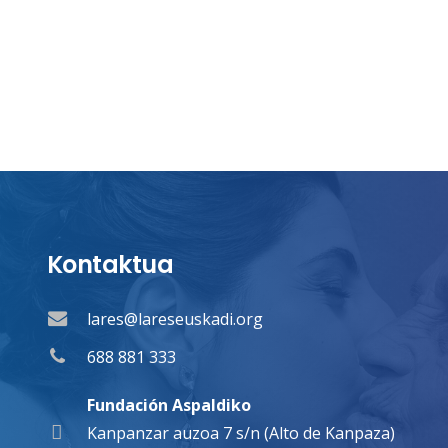
Kontaktua
lares@lareseuskadi.org
688 881 333
Fundación Aspaldiko
Kanpanzar auzoa 7 s/n (Alto de Kanpaza)