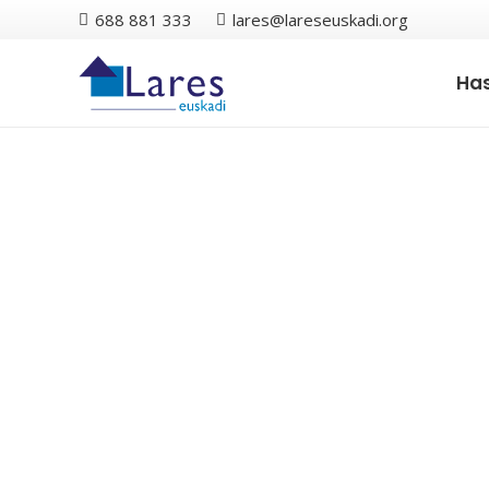
688 881 333
lares@lareseuskadi.org
Has