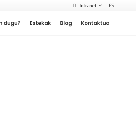
ES
Intranet
en dugu?
Estekak
Blog
Kontaktua