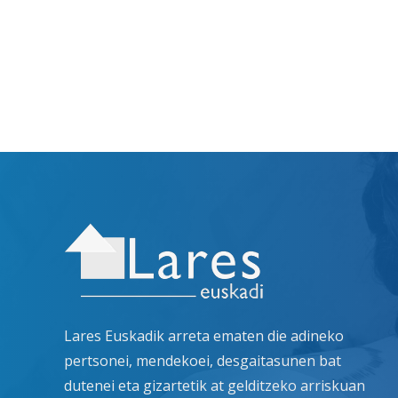
Lares Euskadik arreta ematen die adineko
pertsonei, mendekoei, desgaitasunen bat
dutenei eta gizartetik at gelditzeko arriskuan