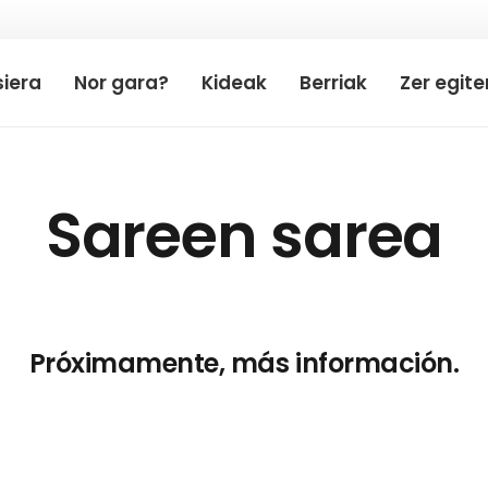
iera
Nor gara?
Kideak
Berriak
Zer egit
Sareen sarea
Próximamente, más información.