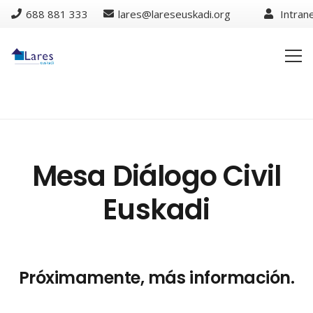
688 881 333
lares@lareseuskadi.org
Intran
Mesa Diálogo Civil
Euskadi
Próximamente, más información.