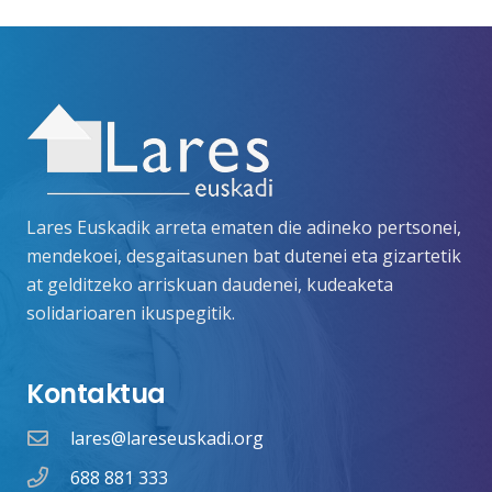
Lares Euskadik arreta ematen die adineko pertsonei,
mendekoei, desgaitasunen bat dutenei eta gizartetik
at gelditzeko arriskuan daudenei, kudeaketa
solidarioaren ikuspegitik.
Kontaktua
lares@lareseuskadi.org
688 881 333