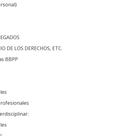
rsonal)
LLEGADOS
IO DE LOS DERECHOS, ETC.
las BBPP
les
profesionales
rdisciplinar:
les
.