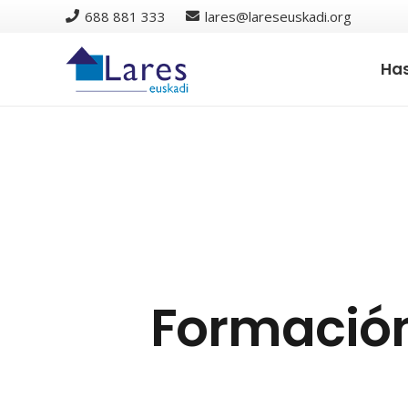
688 881 333
lares@lareseuskadi.org
Has
Formación