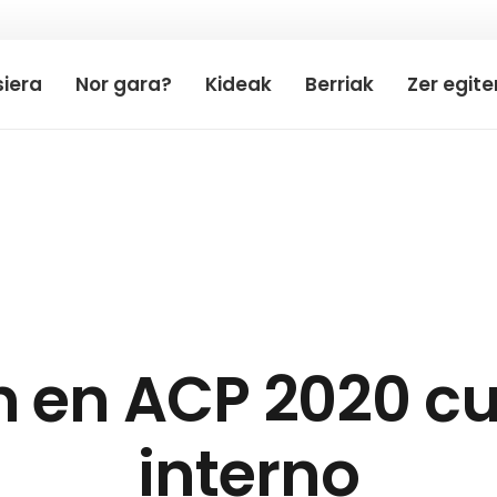
iera
Nor gara?
Kideak
Berriak
Zer egit
 en ACP 2020 cur
interno