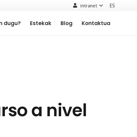
ES
Intranet
en dugu?
Estekak
Blog
Kontaktua
so a nivel